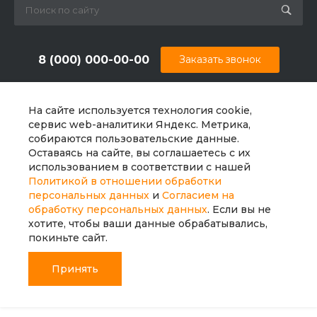
8 (000) 000-00-00
Заказать звонок
sale@example.ru
На сайте используется технология cookie,
г. Екатеринбург, ул. Шапкина, д. 11
сервис web-аналитики Яндекс. Метрика,
собираются пользовательские данные.
Оставаясь на сайте, вы соглашаетесь с их
использованием в соответствии с нашей
Политикой в отношении обработки
персональных данных
и
Согласием на
обработку персональных данных
. Если вы не
хотите, чтобы ваши данные обрабатывались,
покиньте сайт.
Принять
© 2026 Universe, Все права защищены
Главная
Главная
Кабинет
Кабинет
Корзина
Корзина
Избранные
Избранные